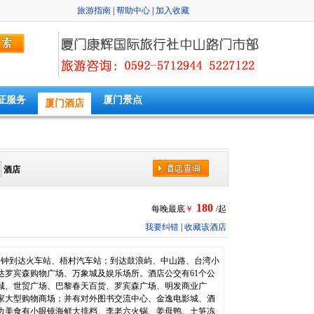
旅游指南
|
帮助中心
|
加入收藏
证服务
厦门景点
厦门酒店
酒店
180
每晚最底
￥
/起
我要纠错
|
收藏该酒店
分钟到达火车站、梧村汽车站；到达鼓浪屿、中山路、台湾小
达罗宾森购物广场、万象城及娱乐场所。酒店公交有61个公
城、世贸广场、巴黎春天百货、罗宾森广场、明发商业广
家大型购物商场；并有对外图书交流中心、金逸电影城、酒
边美食有小眼镜海鲜大排档、李老六火锅、姜母鸭、土笋冻