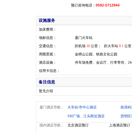
预订咨询电话：
0592-5712944
设施服务
加床费用：
地标信息：
厦门火车站
交通信息：
距机场
10
公里； 距火车站
0.1
公里
周围景观：
金榜山公园、铁路文化公园
酒店设施：
停车场免费、会议厅、行李寄存、2
信用卡信息：
备注信息
暂无介绍
厦门酒店导航：
火车站/市中心酒店
鼓浪屿
SM广场、江头附近酒店
思明区
国内酒店导航：
北京酒店预订
上海酒店预订