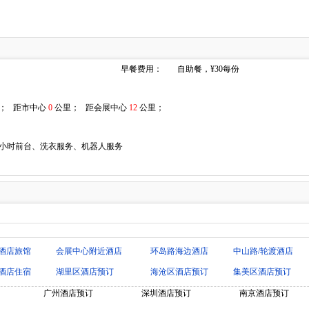
早餐费用：
自助餐，¥30每份
； 距市中心
0
公里； 距会展中心
12
公里；
4小时前台、洗衣服务、机器人服务
酒店旅馆
会展中心附近酒店
环岛路海边酒店
中山路/轮渡酒店
酒店住宿
湖里区酒店预订
海沧区酒店预订
集美区酒店预订
广州酒店预订
深圳酒店预订
南京酒店预订