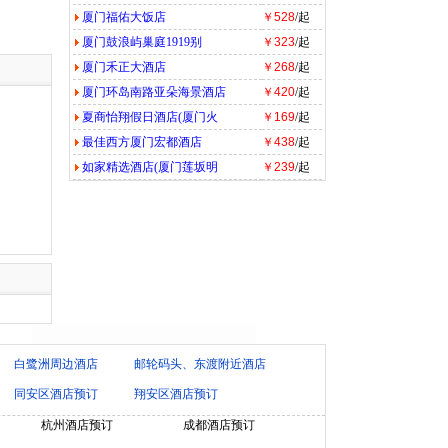
厦门福佑大饭店
￥528
/起
厦门鼓浪屿巢庭1919别
￥323
/起
厦门禾正大酒店
￥268
/起
厦门环岛南路亚朵海景酒店
￥420
/起
夏商怡翔假日酒店(厦门火
￥169
/起
最佳西方厦门宏都酒店
￥438
/起
如家精选酒店(厦门莲坂明
￥239
/起
白鹭洲周边酒店
邮轮码头、东渡附近酒店
同安区酒店预订
翔安区酒店预订
杭州酒店预订
成都酒店预订