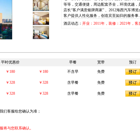
等等，交通便捷，周边配套齐全，环境优越，
店长“客户满意银牌商家” 、2012海西汽车博
客户提供人性化服务，创造宾至如归的服务事..
酒店动态：
开业：2011年，装修：2021年，客
平时优惠价
早餐
宽带
预订
￥180
￥180
不含早
免费
￥328
￥328
含早餐
免费
￥328
￥328
含早餐
免费
我们客服给您确认为准；
服将与您联系确认。