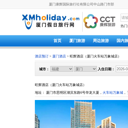
厦门康辉国际旅行社有限公司中山路门市部
热门
首页
厦门旅游
周边旅游
国内
酒店预订
>
厦门酒店
> 旺辉酒店（厦门火车站万象城店）
城市：
入住日期：
旺辉酒店（厦门火车站万象城店）
地址： 厦门市思明区湖滨东路6号华龙大厦，
火车站万象城
，