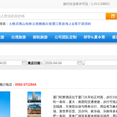
旅行社业务许可证：L-FJ-CJ00051
搜索：
土楼
|
武夷山
|
桂林
|
云南
|
帆船出海
|
鹭江夜游
|
海上会客厅
|
鼓浪屿
旅游
出境旅游
邮轮旅游
公司团队定制
研学&夏令营
签
离店日期：
,
预订电话：
0592-5712944
厦门旺辉酒店位于厦门火车站正对面，步行2
吃一条街，厦大，南普陀交通便捷，步行可抵
交线路，方便您出游与商务出行。周边有万象
场、新世界百货、沃尔玛、家乐福、乐购等多
吧一条街、美食广场等多家休闲娱乐场所；周