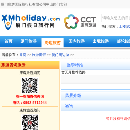
厦门康辉国际旅行社有限公司中山路门市部
热门搜索：
土楼
|
武
首页
厦门旅游
国内旅游
出境旅游
邮轮旅
周边旅游
当前位置：
首页
>>
旅游度假
>>
厦门周边游
>>
旅游咨询服务
_当季特推
暂无月推荐线路
康辉旅游顾问
风景介绍
扫一扫加微信咨询
电话：0592-5712944
咨询
康辉旅游顾问
暂且没有咨询信息