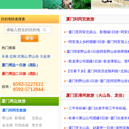
目的地快速搜索
厦门到同安旅游
<厦门至同安北辰山、影视城1日游>同
<同安顶上乡村团建1日游>厦门同安顶上
热门搜索
厦门同安野山谷1日游|同安野山谷热带雨
长泰
志闽
武夷山
野山谷
大金湖
<双龙潭公司团建1日游>双龙潭登山、
厦门周边一日游（团队）
【引客下乡】厦门同安历史陈列馆+北辰
厦门周边二日游（团队）
<厦门到野山谷1日游>厦门至同安野山
0592-5227122
咨询：
0592-5712944
厦门至漳州旅游（火山岛、龙佳）
厦门周边旅游
<三平寺祈祷>厦门出发平和三平寺祈福
厦门到同安旅游
野山谷
影视城
北辰山
<长泰小黄山公司团建1日游>厦门出发
金光湖
竹坝农场
梵天寺
<厦门至火山岛、赵家堡一日游>漳州滨