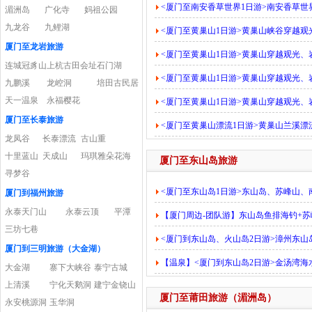
<厦门至南安香草世界1日游>南安香草世
湄洲岛
广化寺
妈祖公园
九龙谷
九鲤湖
<厦门至黄巢山1日游>黄巢山峡谷穿越
厦门至龙岩旅游
<厦门至黄巢山1日游>黄巢山穿越观光
连城冠豸山
上杭古田会址
石门湖
<厦门至黄巢山1日游>黄巢山穿越观光
九鹏溪
龙崆洞
培田古民居
天一温泉
永福樱花
<厦门至黄巢山1日游>黄巢山穿越观光
厦门至长泰旅游
<厦门至黄巢山漂流1日游>黄巢山兰溪
龙凤谷
长泰漂流
古山重
十里蓝山
天成山
玛琪雅朵花海
厦门至东山岛旅游
寻梦谷
<厦门至东山岛1日游>东山岛、苏峰山
厦门到福州旅游
永泰天门山
永泰云顶
平潭
【厦门周边-团队游】东山岛鱼排海钓+苏
三坊七巷
<厦门到东山岛、火山岛2日游>漳州东山
厦门到三明旅游（大金湖）
【温泉】<厦门到东山岛2日游>金汤湾
大金湖
寨下大峡谷
泰宁古城
上清溪
宁化天鹅洞
建宁金铙山
厦门至莆田旅游（湄洲岛）
永安桃源洞
玉华洞