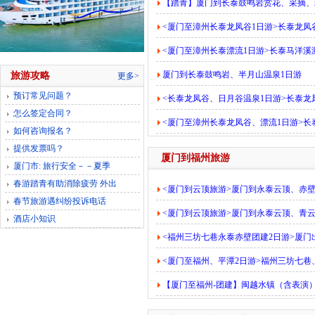
【踏青】厦门到长泰鼓鸣岩赏花、采摘、
<厦门至漳州长泰龙凤谷1日游>长泰龙
<厦门至漳州长泰漂流1日游>长泰马洋溪
厦门到长泰鼓鸣岩、半月山温泉1日游
旅游攻略
更多>
预订常见问题？
<长泰龙凤谷、日月谷温泉1日游>长泰
怎么签定合同？
<厦门至漳州长泰龙凤谷、漂流1日游>
如何咨询报名？
提供发票吗？
厦门到福州旅游
厦门市: 旅行安全－－夏季
春游踏青有助消除疲劳 外出
<厦门到云顶旅游>厦门到永泰云顶、赤
春节旅游遇纠纷投诉电话
<厦门到云顶旅游>厦门到永泰云顶、青
酒店小知识
<福州三坊七巷永泰赤壁团建2日游>厦门
<厦门至福州、平潭2日游>福州三坊七
【厦门至福州-团建】闽越水镇（含表演）