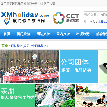
厦门康辉国际旅行社有限公司中山路门市部
热门搜索：
土楼
|
武
首页
厦门旅游
周边旅游
国内旅游
出境旅游
邮轮旅
首页
>
团队旅游
(公司企业团体旅游)