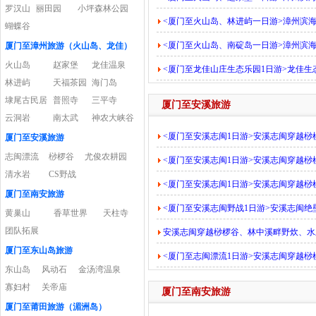
罗汉山
丽田园
小坪森林公园
<厦门至火山岛、林进屿一日游>漳州滨
蝴蝶谷
<厦门至火山岛、南碇岛一日游>漳州滨
厦门至漳州旅游（火山岛、龙佳）
火山岛
赵家堡
龙佳温泉
<厦门至龙佳山庄生态乐园1日游>龙佳
林进屿
天福茶园
海门岛
埭尾古民居
普照寺
三平寺
厦门至安溪旅游
云洞岩
南太武
神农大峡谷
<厦门至安溪志闽1日游>安溪志闽穿越
厦门至安溪旅游
志闽漂流
桫椤谷
尤俊农耕园
<厦门至安溪志闽1日游>安溪志闽穿越
清水岩
CS野战
<厦门至安溪志闽1日游>安溪志闽穿越
厦门至南安旅游
<厦门至安溪志闽野战1日游>安溪志闽
黄巢山
香草世界
天柱寺
团队拓展
安溪志闽穿越桫椤谷、林中溪畔野炊、水
厦门至东山岛旅游
<厦门至志闽漂流1日游>安溪志闽穿越
东山岛
风动石
金汤湾温泉
寡妇村
关帝庙
厦门至南安旅游
厦门至莆田旅游（湄洲岛）