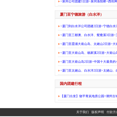
<泉州公司团建1日游>泉州洛阳桥+西街
厦门至宁德旅游（白水洋）
<厦门到白水洋公司团建2日游>宁德白水
<厦门至三都澳、白水洋、鸳鸯溪3日游
<厦门至霞浦大嵛山岛、太姥山2日游>
<厦门至大嵛山岛、杨家溪2日游>大嵛
<厦门至大嵛山岛2日游>中国十大最美
<厦门至太姥山、白水洋2日游>太姥山、
国内团建行程
【厦门出发】饶平青岚地质公园+潮州古
关于我们
-
版权声明
-
付款方