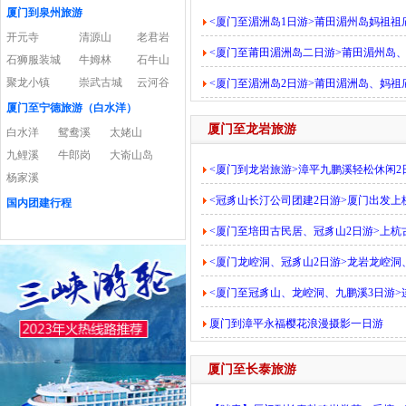
厦门到泉州旅游
<厦门至湄洲岛1日游>莆田湄州岛妈祖
开元寺
清源山
老君岩
<厦门至莆田湄洲岛二日游>莆田湄州岛
石狮服装城
牛姆林
石牛山
聚龙小镇
崇武古城
云河谷
<厦门至湄洲岛2日游>莆田湄洲岛、妈
厦门至宁德旅游（白水洋）
厦门至龙岩旅游
白水洋
鸳鸯溪
太姥山
九鲤溪
牛郎岗
大嵛山岛
<厦门到龙岩旅游>漳平九鹏溪轻松休闲2
杨家溪
<冠豸山长汀公司团建2日游>厦门出发
国内团建行程
<厦门至培田古民居、冠豸山2日游>上
<厦门龙崆洞、冠豸山2日游>龙岩龙崆
<厦门至冠豸山、龙崆洞、九鹏溪3日游
厦门到漳平永福樱花浪漫摄影一日游
厦门至长泰旅游