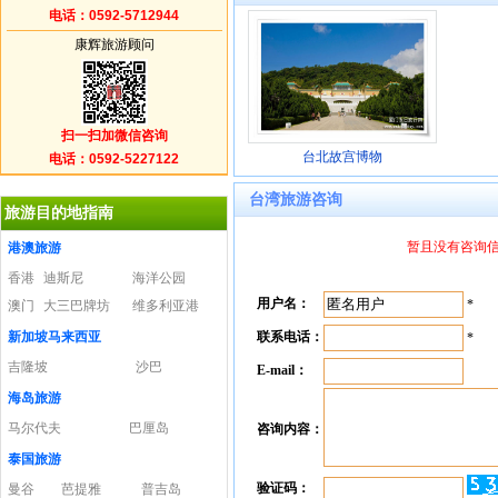
电话：0592-5712944
康辉旅游顾问
扫一扫加微信咨询
台北故宫博物
电话：0592-5227122
台湾旅游咨询
旅游目的地指南
暂且没有咨询信息
港澳旅游
香港
迪斯尼
海洋公园
用户名：
*
澳门
大三巴牌坊
维多利亚港
新加坡马来西亚
联系电话：
*
吉隆坡
沙巴
E-mail：
海岛旅游
马尔代夫
巴厘岛
咨询内容：
泰国旅游
验证码：
曼谷
芭提雅
普吉岛