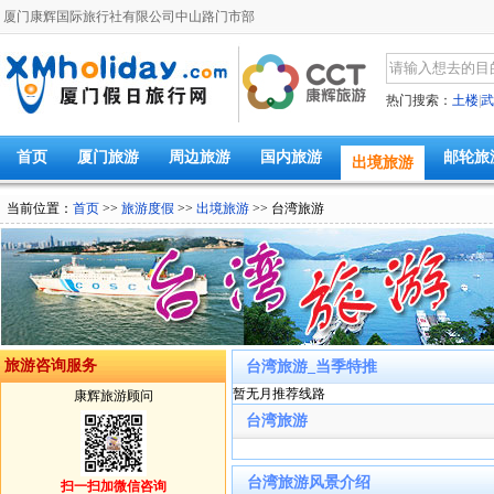
厦门康辉国际旅行社有限公司中山路门市部
热门搜索：
土楼
|
武
首页
厦门旅游
周边旅游
国内旅游
邮轮旅
出境旅游
当前位置：
首页
>>
旅游度假
>>
出境旅游
>> 台湾旅游
旅游咨询服务
台湾旅游_当季特推
暂无月推荐线路
康辉旅游顾问
台湾旅游
台湾旅游风景介绍
扫一扫加微信咨询