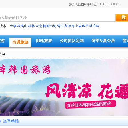
旅行社业务许可证：L-FJ-CJ00051
搜索：
土楼
|
武夷山
|
桂林
|
云南
|
帆船出海
|
鹭江夜游
|
海上会客厅
|
鼓浪屿
旅游
邮轮旅游
公司团队定制
研学&夏令营
签
出境旅游
旅游
_当季特推