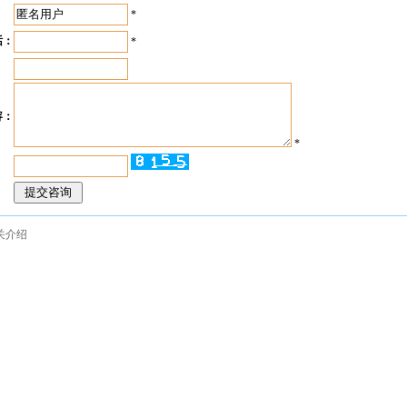
：
*
话：
*
：
容：
*
：
关介绍