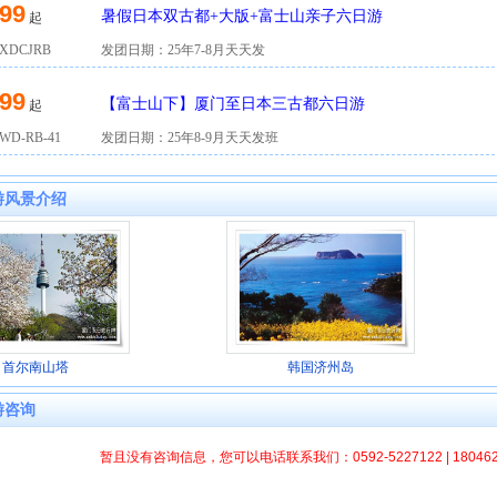
99
暑假日本双古都+大版+富士山亲子六日游
起
DCJRB
发团日期：25年7-8月天天发
99
【富士山下】厦门至日本三古都六日游
起
D-RB-41
发团日期：25年8-9月天天发班
游风景介绍
首尔南山塔
韩国济州岛
游咨询
暂且没有咨询信息，您可以电话联系我们：0592-5227122 | 1804