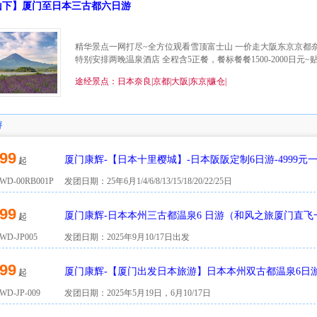
山下】厦门至日本三古都六日游
精华景点一网打尽~全方位观看雪顶富士山 一价走大阪东京京都
特别安排两晚温泉酒店 全程含5正餐，餐标餐餐1500-2000日元
途经景点：日本奈良|京都|大阪|东京|镰仓|
游
99
厦门康辉-【日本十里樱城】-日本阪阪定制6日游-4999元
起
D-00RB001P
发团日期：25年6月1/4/6/8/13/15/18/20/22/25日
99
厦门康辉-日本本州三古都温泉6 日游（和风之旅厦门直飞
起
D-JP005
发团日期：2025年9月10/17日出发
99
厦门康辉-【厦门出发日本旅游】日本本州双古都温泉6日
起
D-JP-009
发团日期：2025年5月19日，6月10/17日