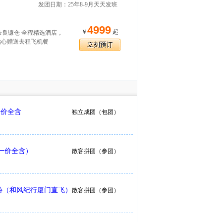
发团日期：25年8-9月天天发班
4999
￥
起
奈良镰仓 全程精选酒店，
~贴心赠送去程飞机餐
一价全含
独立成团（包团）
一价全含）
散客拼团（参团）
游（和风纪行厦门直飞）
散客拼团（参团）