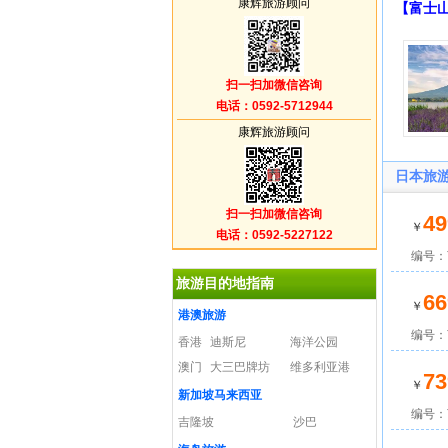
康辉旅游顾问
【富士
扫一扫加微信咨询
电话：0592-5712944
康辉旅游顾问
日本旅
扫一扫加微信咨询
49
￥
电话：0592-5227122
编号：W
旅游目的地指南
66
￥
港澳旅游
编号：W
香港
迪斯尼
海洋公园
澳门
大三巴牌坊
维多利亚港
73
￥
新加坡马来西亚
编号：W
吉隆坡
沙巴