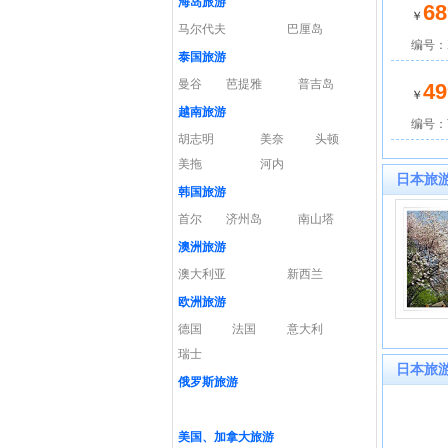
海岛旅游
68
￥
马尔代夫
巴厘岛
编号：X
泰国旅游
曼谷
芭提雅
普吉岛
49
￥
越南旅游
编号：W
胡志明
美奈
头顿
美拖
河内
日本旅
韩国旅游
首尔
济州岛
南山塔
澳洲旅游
澳大利亚
新西兰
欧洲旅游
德国
法国
意大利
瑞士
日本旅
俄罗斯旅游
美国、加拿大旅游