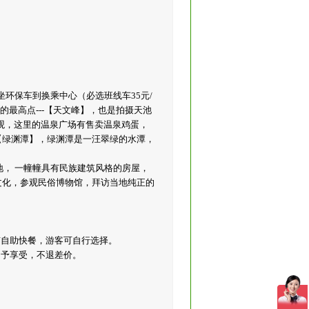
环保车到换乘中心（必选班线车35元/
的最高点---【天文峰】，也是拍摄天池
观，这里的温泉广场有售卖温泉鸡蛋，
【绿渊潭】，绿渊潭是一汪翠绿的水潭，
地， 一幢幢具有民族建筑风格的房屋，
文化，参观民俗博物馆，拜访当地纯正的
有自助快餐，游客可自行选择。
不予享受，不退差价。