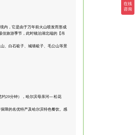
市境内，它是由于万年前火山喷发而形成
最佳旅游季节，此时镜泊湖北端的【吊
小孤山、白石砬子、城墙砬子、毛公山等景
20分钟），哈尔滨母亲河--- 松花
有保障的名优特产及哈尔滨特色餐饮。感