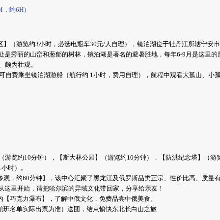
M，约6H）
区】（游览约3小时，必选电瓶车30元/人自理），镜泊湖位于牡丹江所辖宁安
处是秀丽的山峦和葱郁的树林，镜泊湖是著名的避暑胜地，每年6-9月是这里的
、颇为壮观。
），可自费乘坐镜泊湖游船（航行约 1小时，费用自理），航程中观看大孤山、
（游览约10分钟），【斯大林公园】（游览约10分钟），【防洪纪念塔】（游览约
1小时）。
心参观，约60分钟】，该中心汇聚了黑龙江及俄罗斯品类正宗、性价比高、质量
从这里开始，请把哈尔滨的异域文化带回家，分享给亲友！
大的【巧克力瀑布】，了解中俄文化，免费品尝中俄美食。
确航班名单实际出票为准）送团，结束愉快东北长白山之旅