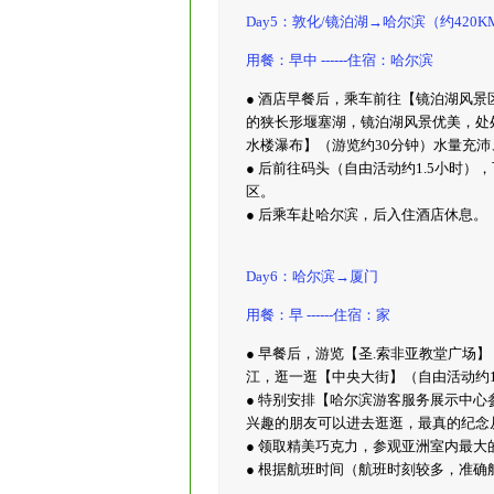
Day5：敦化/镜泊湖→哈尔滨（约420K
用餐：早中 ------住宿：哈尔滨
● 酒店早餐后，乘车前往【镜泊湖风景
的狭长形堰塞湖，镜泊湖风景优美，处
水楼瀑布】（游览约30分钟）水量充沛
● 后前往码头（自由活动约1.5小时
区。
● 后乘车赴哈尔滨，后入住酒店休息。
Day6：哈尔滨→厦门
用餐：早 ------住宿：家
● 早餐后，游览【圣.索非亚教堂广场】
江，逛一逛【中央大街】（自由活动约
● 特别安排【哈尔滨游客服务展示中
兴趣的朋友可以进去逛逛，最真的纪念
● 领取精美巧克力，参观亚洲室内最
● 根据航班时间（航班时刻较多，准