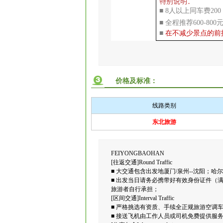
特别说明：
■ 8人以上同车费2
■ 全程推荐600-
■
在不减少景点的前
价格及标准：
线路类别
东北旅游
FEIYONGBAOHAN
[往返交通]Round Traffic
■ 大交通包含出发地厦门/泉州--沈阳；
■ 出发当日请务必携带好有效身份证件（
旅游者自行承担；
[区间交通]Interval Traffic
■ 严格挑选有资质、手续全正规旅游空调
■ 接送飞机由工作人员或司机免费提供服