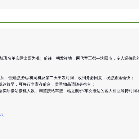
准确航班名单实际出票为准）前往一朝发祥地，两代帝王都—沈阳市，专人迎接您
与您联系，告知您接站/机司机及第二天出发时间，收到务必回复，祝您旅途愉快；
您抵达较早，可将行李寄存前台，贵重物品请随身携带；
根据实际接站接机人数，调整接站车型，临近航班/车次抵达的客人相互等待时间
八