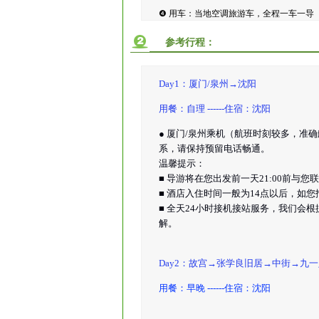
❹ 用车：当地空调旅游车，全程一车一导
参考行程：
Day1：厦门/泉州→沈阳
用餐：自理 ------住宿：沈阳
● 厦门/泉州乘机（航班时刻较多，
系，请保持预留电话畅通。
温馨提示：
■ 导游将在您出发前一天21:00前
■ 酒店入住时间一般为14点以后，如
■ 全天24小时接机接站服务，我们会
解。
Day2：故宫→张学良旧居→中街→九一
用餐：早晚 ------住宿：沈阳