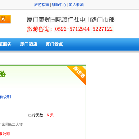
旅游指南
|
帮助中心
|
加入收藏
证服务
厦门酒店
厦门景点
游
价说明
出行天数：
6 天
梦幻家园&二人转
限公司