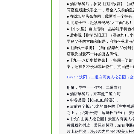
● 酒店早餐后，参观【沈阳故宫】（游
两座宫殿建筑群之一，后金入关前的皇
● 在沈阳的头条胡同，藏匿着一个拥
胡同巷子中，赶紧来见见“大世面”吧！
●【中央里】自由活动，品尝沈阳特色
● 后参观【张学良旧居】（游览约1.
学良父子的官邸和旧居，府前坐落着张
●【清代一条街】（自由活动约30分
店带您感受不一样的复古风情。
●【九·一八历史博物馆】（每周一闭馆
案，还有各种侵华罪证物件、抗日烈士
Day3：沈阳→二道白河美人松公园→空中
用餐：早中 ------住宿：二道白河
● 酒店早餐后，乘车赴二道白河
● 中餐品尝【长白山山珍宴】。
● 后前往全长346米的白色的【空中
之上，可尽听松涛、远眺长白圣山、美
●【长白山美人松公园】景区内有美人
黄透粉的树皮，常绿的树冠，左右伸展
片山花烂漫，漫步园内尽可仰视美人松