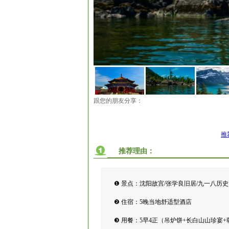
跟您的朋友分享：
推
推荐理由：
❶ 景点：沈阳故宫/张学良旧居/九一八历史
❷ 住宿：5晚当地舒适型酒店
❸ 用餐：5早4正（吊炉饼+长白山山珍宴