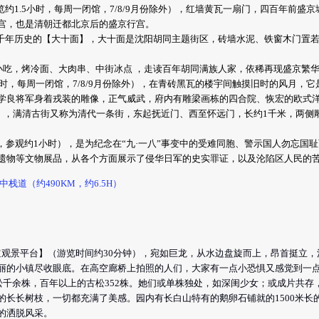
览约1.5小时，每周一闭馆，7/8/9月份除外），红墙黄瓦一扇门，四百年前盛
宫，也是清朝迁都北京后的盛京行宫。
有千年历史的【大十面】，大十面是沈阳胡同主题街区，砖墙水泥、铁窗木门置
小吃，烤冷面、大肉串、中街冰点 ，走读百年胡同满族人家，依稀再现盛京繁
5小时，每周一闭馆，7/8/9月份除外），在青砖黑瓦的楼宇间触摸旧时的风月，
学良将军身着戎装的雕像，正气威武，府内有雕梁画栋的四合院、恢宏的欧式
钟），满清古街又称为清代一条街，东起抚近门、西至怀远门，长约1千米，两侧
，参观约1小时），是为纪念在“九·一八”事变中的受难同胞、警示国人勿忘国
遗物等文物展品，从各个方面展示了侵华日军的史实罪证，以及沦陷区人民的
栈道（约490KM，约6.5H）
栈道观景平台】（游览时间约30分钟），宛如巨龙，从水边盘旋而上，昂首挺立
丽的小镇尽收眼底。在高空廊桥上拍照的人们，大家有一点小恐惧又感觉到一
松千余株，百年以上的古松352株。她们或单株独处，如深闺少女；或成片共存
的长长树枝，一切都充满了美感。园内有长白山特有的鹅卵石铺就的1500米长
的洒脱风采。