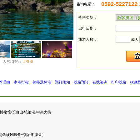
0592-5227122
咨询电话：
价格类型：
出行日期：
旅游人数：
成人
人气/评论：
578 /0
荐理由
参考行程
价格及标准
预订须知
线路预订
在线咨询
打印线路
收藏
博物馆/长白山/镜泊湖/中央大街
+朝鲜族风味餐+镜泊湖湖鱼）