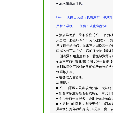
● 后入住酒店休息
。
Day4：长白山天池→长白瀑布→绿渊潭
用餐：早晚 ------住宿：敦化/镜泊湖
● 酒店早餐后，乘车前往【长白山北坡
人自理，必选环保车85元/人自理），
角度最佳的地点，后乘车返回换乘中心
口感独特可以品尝，后前往游览【聚龙
一侧有瀑布顺山崖而下，看完绿渊潭沿
● 后乘车前往敦化/镜泊湖，途中参观
来到这里您可以领略到朝鲜族传统的乡
朝鲜族人家。
● 晚餐候入住酒店。
温馨提示：
■ 长白山景区内景点较为分散，无法
■ 报名时备注好是否有残疾证、军安
■ 至少提前一周报名，否则不保证长白
■ 如遇长白山限售，则变更长白山西
儿童备注好年龄和身高，6周岁（含）以