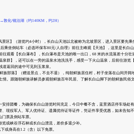
→敦化/镜泊湖（约140KM，约2H）
风景区】（游览约4小时），长白山天池以北被称为北坡景区，进入景区要先乘坐
然后乘坐倒站车（必选环保车80元/人自理）前往主峰观【天池】，这里是长白山
前往观看【长白瀑布】，长白瀑布是天池的唯一出口，68 米的水流落差十分壮
温泉群】，还可以在一旁的温泉水池洗洗手，感受一下火山温泉，后前往游览
栈道返回的途中可见到玉浆泉。
【鲜族部落】（赠送景点，不去不退），纯朝鲜族居住村，村子坐落在山间开阔
土情。跟随朝鲜族讲解员参观朝鲜族百年民居、了解长白山脚下的朝鲜族民俗
统一安排团餐，为确保长白山游览时间充足，今日中餐不含，蓝景酒店停车场处
干警、现役军人、军人优待证、遗属优待证等证件，凭证件享受优惠，如未告知
山门票及倒站车票。
坡游览或峡谷浮石林或长白山漂流，差价多退少补。
下或身高在1.2（含）以下免票。