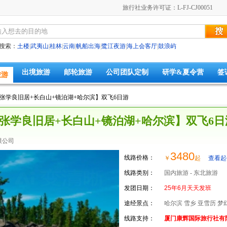
旅行社业务许可证：L-FJ-CJ00051
搜索：
土楼
|
武夷山
|
桂林
|
云南
|
帆船出海
|
鹭江夜游
|
海上会客厅
|
鼓浪屿
出境旅游
邮轮旅游
公司团队定制
研学&夏令营
签
旅游
+张学良旧居+长白山+镜泊湖+哈尔滨】双飞6日游
张学良旧居+长白山+镜泊湖+哈尔滨】双飞6日
限公司
3480
线路价格：
￥
起
查看起
线路类别：
国内旅游 - 东北旅游
发团日期：
25年6月天天发班
途经景点：
哈尔滨 雪乡 亚雪历 
线路支持：
厦门康辉国际旅行社有