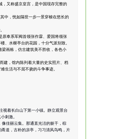
京城，又称盛京皇宫，是中国现存完整的
若其中，恍如隔世一步一景穿梭在悠长的
华。
它是原奉系军阀首领张作霖、爱国将领张
洋楼、水榭亭台的花园，十分气派别致。
雕梁画栋，仿古建筑美不胜收，各色小
耻而建，馆内陈列着大量的史实照片、档
苦难生活与不屈不挠的斗争事迹。
，注视着长白山下第一小镇。静立观景台
点小刺激。
，像佳丽云集。那通直光洁的躯干，棕
的甬道，古朴的凉亭，习习清风鸟鸣，片