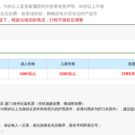
00，70岁以上直系家属陪同并签署免责声明，80岁以上不收
800元左右自费，收客须告知，购物店哈尔滨东北特产超市
提下，根据当地实际情况，行程可做前后调整
成人价格
儿童价格
发
3480元/人
3280元/人
25年6
哈尔滨-厦门/泉州往返机票（含机场建设费、燃油附加费）
满16周岁以上为身份证原件和有照片的护照原件，未满16周岁为护口本原件），建议
车、保证每人一正座，座位按报名先后顺序，报名号码即座位号；
务；