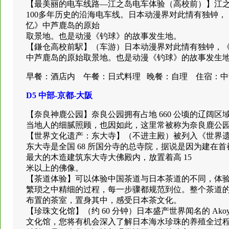
【最美丽的电车线路—江之岛电车体验（高校前）】江
100多年历史的沿海电车线。日本动漫界对此情有独钟
忆》中芦鹿岛的原始
取景地。也是动漫《钓球》的故事发生地。
【鎌仓高校前駅】（车游）日本动漫界对此情有独钟，
中芦鹿岛的原始取景地。也是动漫《钓球》的故事发生
早餐：酒店内 午餐：日式料理 晚餐：自理 住宿：中
D5 中部-京都-大阪
【奈良神鹿公园】奈良公园拥有占地 660 公顷的辽阔
当地人的细腻照顾，也因如此，这里常被称为奈良鹿公
【世界文化遗产：东大寺】（不进主殿）被列入《世界遗产
东大寺是全国 68 所国分寺的总寺院，据说是因为建在首都
最大的木造建筑东大寺大佛殿内，放置着高 15
米以上的佛像。
【茶道体验】可以体验中国茶道与日本茶道的不同，体
繁琐之中精细的过程，每一步骤都规范到位。整个茶道
布置的茶室，置身其中，感受日本茶文化。
【珍珠文化馆】（约 60 分钟）日本盛产世界闻名的 A
文化馆，您将有机会深入了解日本海水珍珠的养殖全过