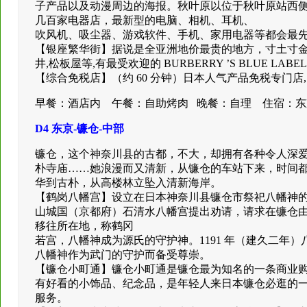
子产品以及动漫周边的海报。秋叶原以位于秋叶原站西侧的中央道
几百家电器店，最新型的电脑、相机、耳机、
吹风机、吸尘器、游戏软件、手机、家用电器等都会最
【银座繁华街】据说是全亚洲地价最贵的地方，寸土寸金
井,松板屋等,有最受欢迎的 BURBERRY ’S BLUE LAB
【综合免税店】（约 60 分钟）日本人气产品免税专门
早餐：酒店内 午餐：自助烤肉 晚餐：自理 住宿：东
D4 东京-镰仓-中部
镰仓，这个神奈川县的古都，不大，却拥有各种令人深
朴寺庙……她浪漫而又清新，从镰仓的车站下来，时间
华到古朴，从高楼林立坠入清新海岸。
【鹤岗八幡宫】设立在日本神奈川县镰仓市祭祀八幡神的神
山城国（京都府）石清水八幡宫提出劝请，请求在镰仓由比
移往所在地，称鹤冈
若宫，八幡神成为源氏的守护神。1191 年（建久二年
八幡神作为武门的守护而备受尊崇。
【镰仓小町通】镰仓小町通是镰仓最为知名的一条商业
有好看的小饰品、纪念品，是年轻人来日本镰仓必逛的
服务。