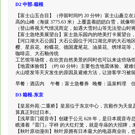
D2 中部-箱根
【富士山五合目】（停留时间约 20 分钟）富士山矗
高的山峰（海拔 3775.63 米）上覆盖着皑皑白雪，就
（登山将视天气情况而定，如遇大雪封山等无法登山时
【富士急绝美展望台】富士急乐园内的绝美打卡展望台，高
【河口湖大石公园】大石公园位于河口湖北岸的大石地
樱、星辰花、粉蝶花、德国鸢尾花、油菜花、绣球花等，
咖啡店、大石釉传统
工艺馆等场馆，在欣赏自然美景的同时也可以来这些场
【地震体验馆】（约 60 分钟）主要包含地震体验、
火山喷发等天灾发生的原因及避难方法，让游客学习被
早餐：酒店内 午餐：富士急餐券 晚餐：温泉料理 
D3 箱根-东京
【皇居外苑·二重桥】皇居位于东京中心，宫殿作为天皇
算真正到过日本。
【浅草雷门观音寺】创建于公元 628 年，是日本观音
瞧漆着『雷门』字样 的大红灯笼，就是寺庙的大招牌，
【秋叶原动漫街】秋叶原拥有日本最大的电器商业街，