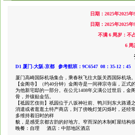
日期：2025年2025年
日期：2025年2025年
不满 6 周岁：不
6 
D1
厦门-大阪-京都 参考航班：9C6547 08：35-12：45
厦门高崎国际机场集合，乘春秋飞往大阪关西国际机场
【金阁寺】（约40分钟）金阁寺是一间禅宗寺庙，正式的
为他新宅邸的一部分。在公元1408年义满公过世后，
骨，并镶贴金箔。
【祗园艺伎街】祇园位于八坂神社前、鸭川到东大路通
消遣或者逛逛土特产商店，到了傍晚灯笼闪烁时，还经
多维持着旧时的样
貌，是感受京都古韵的好地方。窄而深的木制町屋结构很
晚餐：自理 酒店：中部地区酒店