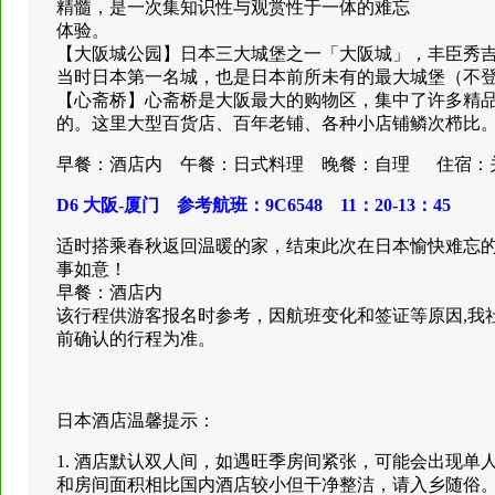
精髓，是一次集知识性与观赏性于一体的难忘
体验。
【大阪城公园】日本三大城堡之一「大阪城」，丰臣秀吉于公
当时日本第一名城，也是日本前所未有的最大城堡（不
【心斋桥】心斋桥是大阪最大的购物区，集中了许多精
的。这里大型百货店、百年老铺、各种小店铺鳞次栉比
早餐：酒店内 午餐：日式料理 晚餐：自理 住宿：
D6 大阪-厦门 参考航班：9C6548 11：20-13：45
适时搭乘春秋返回温暖的家，结束此次在日本愉快难忘
事如意！
早餐：酒店内
该行程供游客报名时参考，因航班变化和签证等原因,我
前确认的行程为准。
日本酒店温馨提示：
1. 酒店默认双人间，如遇旺季房间紧张，可能会出现
和房间面积相比国内酒店较小但干净整洁，请入乡随俗