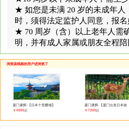
★ 如您是未满 20 岁的未成
时，须得法定监护人同意，报名
★ 70 周岁（含）以上老年人
明，并有成人家属或朋友全程陪
浏览该线路的用户还浏览了
厦门康辉-【日本十里樱城】
厦门康辉-【厦门出发日本旅
￥4999
起
￥7399
起