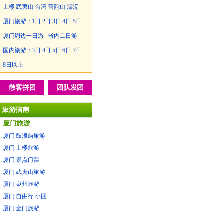
土楼
武夷山
台湾
普陀山
漂流
厦门旅游：
1日
2日
3日
4日
5日
厦门周边一日游
省内二日游
国内旅游：
3日
4日
5日
6日
7日
8日以上
散客拼团
团队发团
旅游指南
厦门旅游
厦门.鼓浪屿旅游
厦门.土楼旅游
厦门.景点门票
厦门.武夷山旅游
厦门.泉州旅游
厦门.自由行.小团
厦门.金门旅游